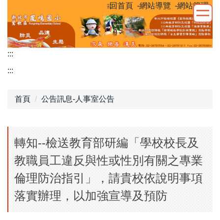
:::
-回首頁
-網站導覽
-網站管理
跳
到
主
要
:::
內
容
:::
區
首頁
公告訊息-人事室公告
轉知--檢送教育部研編「學校校長及
教職員工違反與性或性別有關之專業
倫理防治指引」，請貴校依說明事項
落實辦理，以加強宣導及預防