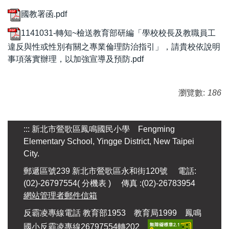
國教署函.pdf
1141031-轉知~檢送教育部研編「學校校長及教職員工
違反與性或性別有關之專業倫理防治指引」，請貴校依說明
事項落實辦理，以加強宣導及預防.pdf
瀏覽數:
186
:::
新北市鶯歌區鳳鳴國民小學 Fengming
Elementary School, Yingge District, New Taipei
City.
郵遞區號239 新北市鶯歌區永和街120號 電話:
(02)-26797554(
分機表
) 傳真 :(02)-26783954
網站管理者郵件信箱
反霸凌專線電話 教育部1953 教育局1999 鳳鳴
國小反霸凌專線26797554轉202